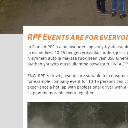
RPF Events are for everyo
In Finnish:RPF:n ajotilaisuudet sopivat yritystilaisuuksi
ja esimerkiksi 10-15 hengen yritystilaisuuden, jossa j
N-ryhmän autolla maksaa ruokineen vain 350 €/henk
otathan yhteyttä etusivullamme olevasta "CONTACT" 
ENG: RPF´s driving events are suitable for consumers
for example company event for 10-15 persons can cost
experience a hot lap with professional driver with a 
´s plan memorable event together.