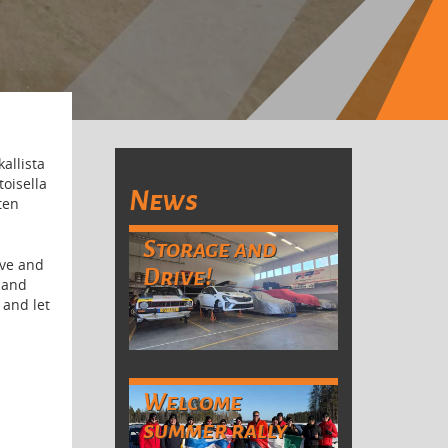
kallista
toisella
News
ten
Storage and
ive and
Drive!
 and
 and let
Welcome
summer rally