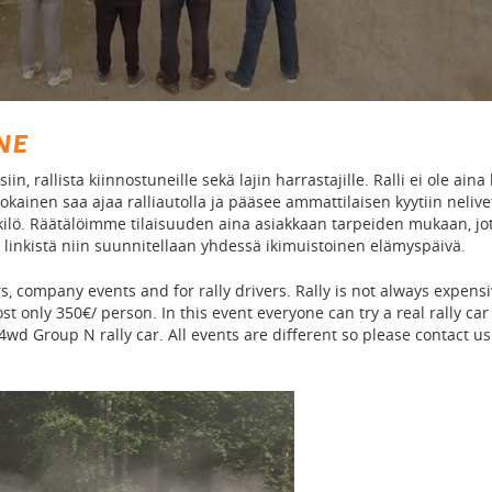
ne
in, rallista kiinnostuneille sekä lajin harrastajille. Ralli ei ole aina 
okainen saa ajaa ralliautolla ja pääsee ammattilaisen kyytiin nelive
ilö. Räätälöimme tilaisuuden aina asiakkaan tarpeiden mukaan, jo
linkistä niin suunnitellaan yhdessä ikimuistoinen elämyspäivä.
, company events and for rally drivers. Rally is not always expens
 only 350€/ person. In this event everyone can try a real rally car
4wd Group N rally car. All events are different so please contact us