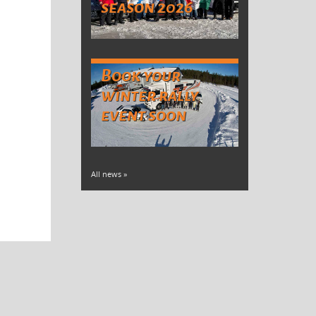
season 2026
Book your
winter rally
event soon
All news »